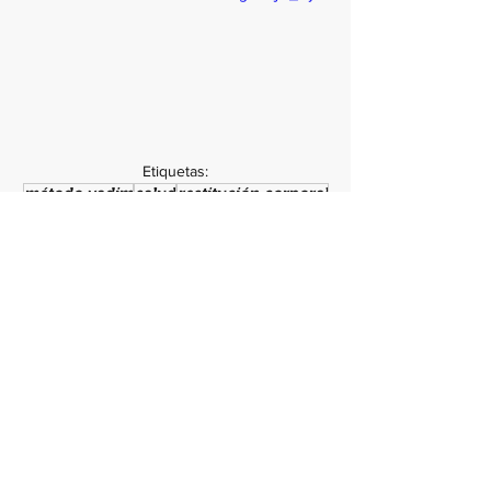
Etiquetas:
método vadim
salud
restitución corporal
Salud y Bienestar
Ver todo
Entradas recientes