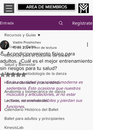
AREA DE MIEMBROS
Regístrate
Entrada
Recursos y Guías
Vadim Proshichev
Recursos y Guías
15 dic 2024
3 min de lectura
💪 Acondicionamiento físico para
Recursos para el Docente de Danza
adultos. ¿Cuál es el mejor entrenamiento
Salud y Bienestar
sin riesgos para tu salud?
Técnica y metodología de la danza
Obtuvo NaN de 5 estrellas.
En la actualidad la sociedad moderna es 
Historia del ballet y de la danza
sedentaria. Esto ocasiona que nuestros 
Anatomía y biomecánica de danza
músculos y articulaciones, al no estar 
activos, se vuelvan débiles y pierdan sus 
Lecturas recomendadas
funciones. 
Calendario Histórico del Ballet
Ballet para adultos y principiantes
KinesisLab