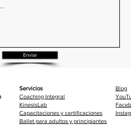
Enviar
Servicios
Blog
n
Coaching Integral
YouT
KinesisLab
Face
Capacitaciones y certificaciones
Insta
Ballet para adultos y principiantes