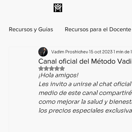
INICIO
MEMBRESÍA
Recursos y Guías
Recursos para el Docent
Vadim Proshichev
15 oct 2023
1 min de 
Técnica y metodología de la danza
His
Canal oficial del Método Va
Obtuvo NaN de 5 estrellas.
¡Hola amigos!
Anatomía y biomecánica de danza
Lec
Les invito a unirse al chat ofic
medio de este canal compartiré
Calendario Histórico del Ballet
Ballet 
como mejorar la salud y bienest
los precios especiales exclusiv
🟣 PILAR 1: Relajación Profunda y C