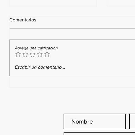
Comentarios
Agrega una calificación
Reto Intensivo de Verano:
Diplomad
Escribir un comentario...
Impulsa tus Habilidades para
de Baile
la Danza
tu Ense