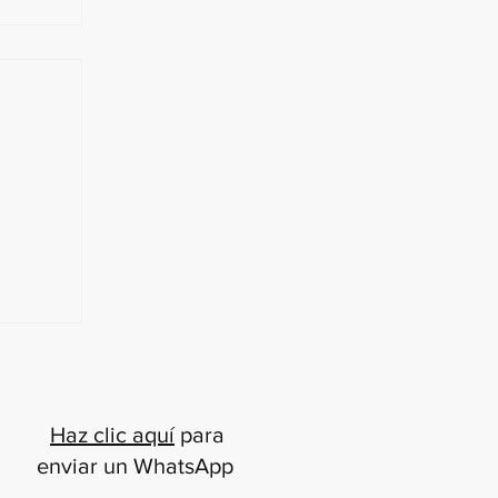
o!
je
inas
Vadim
Haz clic aquí
para
enviar un WhatsApp