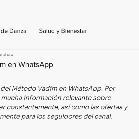
FORMACIÓN DOCENTE
LIBROS
BLOG
e de Danza
Salud y Bienestar
lectura
toria del ballet y de la danza
dim en WhatsApp
turas recomendadas
ial del Método Vadim en WhatsApp. Por 
 mucha información relevante sobre 
para adultos y principiantes
KinesisLab
ar constantemente, así como las ofertas y 
amente para los seguidores del canal.