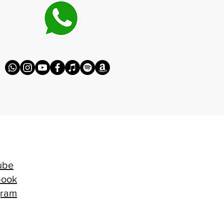
ube
book
gram