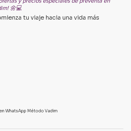
ofertas y precios especiales de preventa en 
dim! 🌼💻
mienza tu viaje hacia una vida más 
l en WhatsApp Método Vadim