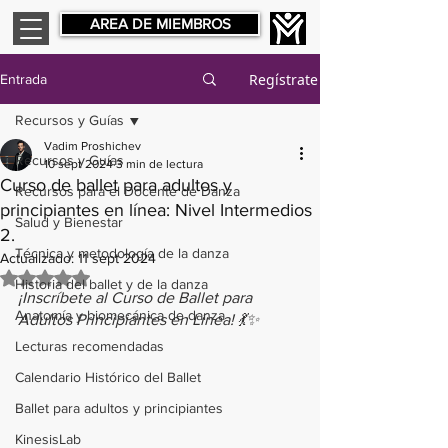
AREA DE MIEMBROS
Regístrate
Entrada
Recursos y Guías
Vadim Proshichev
Recursos y Guías
10 sept 2024
3 min de lectura
Curso de ballet para adultos y
Recursos para el Docente de Danza
principiantes en línea: Nivel Intermedios
Salud y Bienestar
2.
Técnica y metodología de la danza
Actualizado:
11 sept 2024
Obtuvo NaN de 5 estrellas.
Historia del ballet y de la danza
¡Inscríbete al Curso de Ballet para 
Anatomía y biomecánica de danza
Adultos Principiantes en Línea! 💃✨
Lecturas recomendadas
Calendario Histórico del Ballet
Ballet para adultos y principiantes
KinesisLab