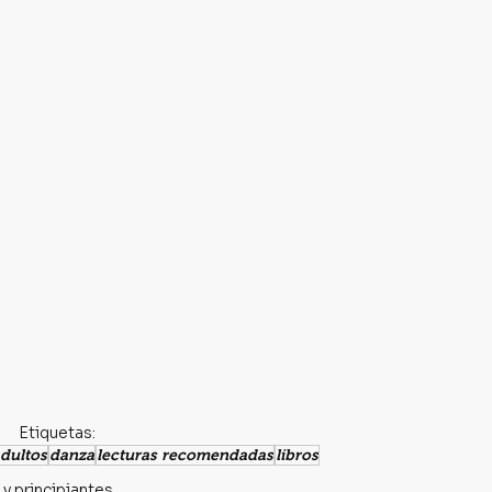
Etiquetas:
adultos
danza
lecturas recomendadas
libros
 y principiantes