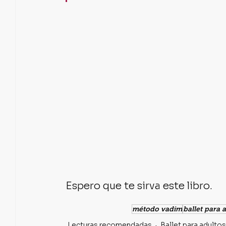
Espero que te sirva este libro.
método vadim
ballet para 
Lecturas recomendadas
Ballet para adultos