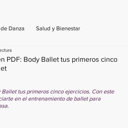
FORMACIÓN DOCENTE
LIBROS
BLOG
e de Danza
Salud y Bienestar
lectura
toria del ballet y de la danza
n PDF: Body Ballet tus primeros cinco
let
turas recomendadas
 Ballet tus primeros cinco ejercicios. Con este 
para adultos y principiantes
KinesisLab
iarte en el entrenamiento de ballet para 
asa.