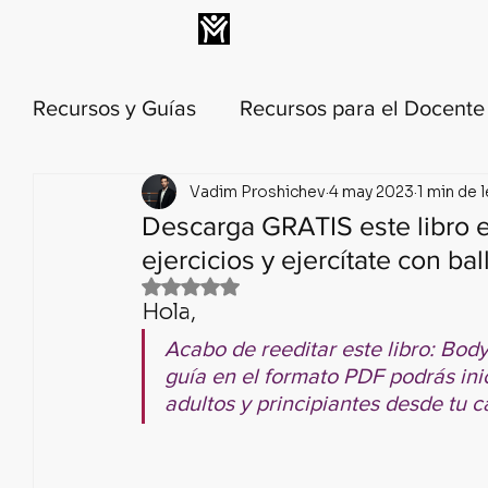
INICIO
MEMBRESÍA
Recursos y Guías
Recursos para el Docent
Vadim Proshichev
4 may 2023
1 min de 
Técnica y metodología de la danza
His
Descarga GRATIS este libro e
ejercicios y ejercítate con bal
Anatomía y biomecánica de danza
Lec
Obtuvo NaN de 5 estrellas.
Hola,
Acabo de reeditar este libro: Body
Calendario Histórico del Ballet
Ballet 
guía en el formato PDF podrás inic
adultos y principiantes desde tu c
🟣 PILAR 1: Relajación Profunda y C