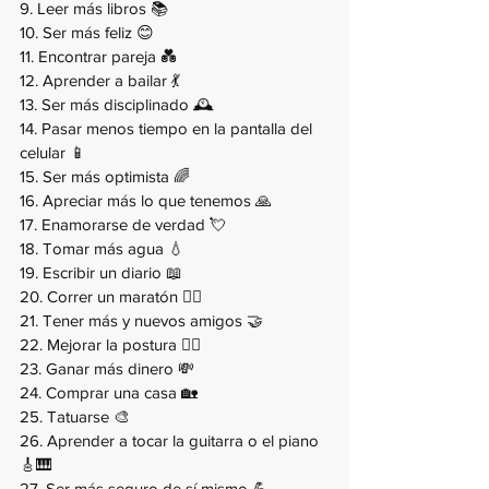
9. Leer más libros 📚
10. Ser más feliz 😊
11. Encontrar pareja 💑
12. Aprender a bailar 💃
13. Ser más disciplinado 🕰️
14. Pasar menos tiempo en la pantalla del 
celular 📱
15. Ser más optimista 🌈
16. Apreciar más lo que tenemos 🙏
17. Enamorarse de verdad 💘
18. Tomar más agua 💧
19. Escribir un diario 📖
20. Correr un maratón 🏃‍♂️
21. Tener más y nuevos amigos 🤝
22. Mejorar la postura 🚶‍♀️
23. Ganar más dinero 💸
24. Comprar una casa 🏡
25. Tatuarse 🎨
26. Aprender a tocar la guitarra o el piano 
🎸🎹
27. Ser más seguro de sí mismo 💪