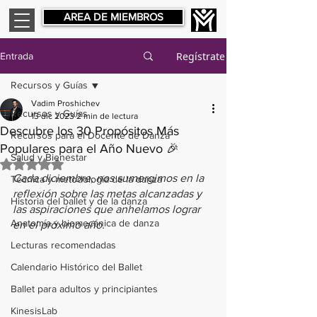
AREA DE MIEMBROS
Regístrate
Entrada
Recursos y Guías
Vadim Proshichev
Recursos y Guías
13 dic 2023
2 min de lectura
Descubre los 30 Propósitos Más
Recursos para el Docente de Danza
Populares para el Año Nuevo 🎉
Salud y Bienestar
Obtuvo NaN de 5 estrellas.
Cada diciembre, nos sumergimos en la 
Técnica y metodología de la danza
reflexión sobre las metas alcanzadas y 
Historia del ballet y de la danza
las aspiraciones que anhelamos lograr 
Anatomía y biomecánica de danza
en el próximo año.
Lecturas recomendadas
Calendario Histórico del Ballet
Ballet para adultos y principiantes
KinesisLab