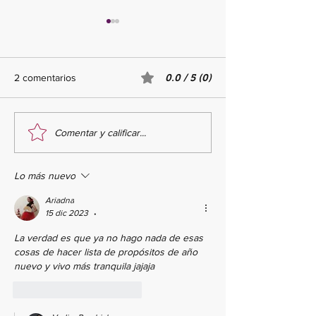
2 comentarios
0.0 / 5 (0)
¿Cómo desarrolla
Comentar y calificar...
🎉🏋️‍♂️🌍 2 de enero:
flexibilidad desd
Celebrando el Día Mundial
Sigue estos cons
del Entrenador Personal 🌟
practicar estiram
Lo más nuevo
👟
Ariadna
15 dic 2023
•
La verdad es que ya no hago nada de esas 
cosas de hacer lista de propósitos de año 
nuevo y vivo más tranquila jajaja
Me gusta
Reaccionar