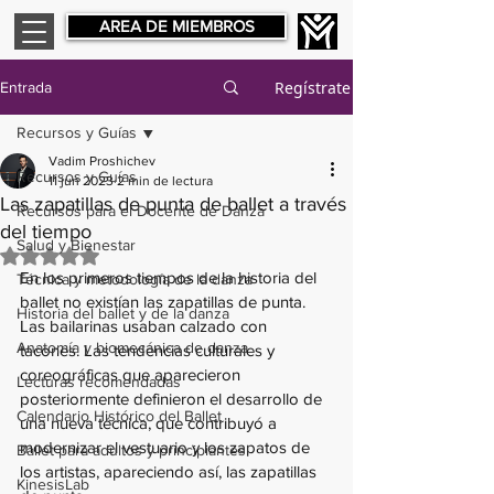
AREA DE MIEMBROS
Regístrate
Entrada
Recursos y Guías
Vadim Proshichev
Recursos y Guías
11 jun 2023
2 min de lectura
Las zapatillas de punta de ballet a través
Recursos para el Docente de Danza
del tiempo
Salud y Bienestar
Obtuvo NaN de 5 estrellas.
En los primeros tiempos de la historia del 
Técnica y metodología de la danza
ballet no existían las zapatillas de punta. 
Historia del ballet y de la danza
Las bailarinas usaban calzado con 
Anatomía y biomecánica de danza
tacones. Las tendencias culturales y 
coreográficas que aparecieron 
Lecturas recomendadas
posteriormente definieron el desarrollo de 
Calendario Histórico del Ballet
una nueva técnica, que contribuyó a 
modernizar el vestuario y los zapatos de 
Ballet para adultos y principiantes
los artistas, apareciendo así, las zapatillas 
KinesisLab