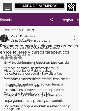
AREA DE MIEMBROS
Regístrate
Entrada
Recursos y Guías
Vadim Proshichev
Recursos y Guías
25 nov 2020
3 min de lectura
Reglamento para las dinámicas grupales
Recursos para el Docente de Danza
en los talleres y cursos terapéuticos
Salud y Bienestar
Obtuvo NaN de 5 estrellas.
El Método Vadim incluye las técnicas de 
Técnica y metodología de la danza
terapia corporal (psicocorporal) o 
Historia del ballet y de la danza
psicoterapia corporal - hay distintas 
Anatomía y biomecánica de danza
denominaciones actualmente. Una de las 
formas de realizar y practicar terapia 
Lecturas recomendadas
corporal es a través del trabajo en mini 
Calendario Histórico del Ballet
gruposl. Las dinámica grupales son 
importantes en el proceso terapéutico 
Ballet para adultos y principiantes
individual, porque ayudan a reflexionar y 
KinesisLab