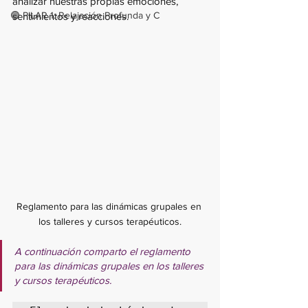
analizar nuestras propias emociones, 
🟣 PILAR 1: Relajación Profunda y C
sentimientos y reacciones.
Reglamento para las dinámicas grupales en 
los talleres y cursos terapéuticos.
A continuación comparto el reglamento 
para las dinámicas grupales en los talleres 
y cursos terapéuticos.