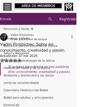
AREA DE MIEMBROS
Regístrate
Entrada
Recursos y Guías
Vadim Proshichev
Recursos y Guías
15 abr 2023
2 min de lectura
Vadim Proshichev. Sobre mí:
Recursos para el Docente de Danza
conocimiento, creatividad y pasión.
Salud y Bienestar
Actualizado:
27 mar 2025
Obtuvo NaN de 5 estrellas.
Técnica y metodología de la danza
Si quisiera describirme en tres palabras 
Historia del ballet y de la danza
diría: conocimiento, creatividad y pasión.
Anatomía y biomecánica de danza
Lecturas recomendadas
Calendario Histórico del Ballet
Ballet para adultos y principiantes
KinesisLab