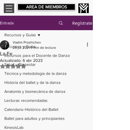
AREA DE MIEMBROS
Regístrate
Entrada
Recursos y Guías
Vadim Proshichev
Recursos y Guías
26 jul 2021
9 min de lectura
La Fe
Recursos para el Docente de Danza
Actualizado:
6 abr 2023
Salud y Bienestar
Obtuvo NaN de 5 estrellas.
Técnica y metodología de la danza
Historia del ballet y de la danza
Anatomía y biomecánica de danza
Lecturas recomendadas
Calendario Histórico del Ballet
Ballet para adultos y principiantes
KinesisLab