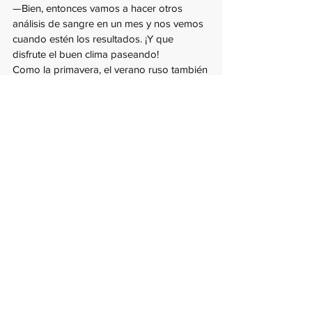
—Bien, entonces vamos a hacer otros 
análisis de sangre en un mes y nos vemos 
cuando estén los resultados. ¡Y que 
disfrute el buen clima paseando!
Como la primavera, el verano ruso también 
es corto, a veces se vuelve muy caluroso, 
pero el calor no dura más de dos o cuatro 
semanas, y muy pronto viene el clima frio 
con muchas lluvias. Ese verano fue 
particularmente caluroso, recuerdo que 
tuvimos casi dos meses de un calor 
tremendo y la temperatura alcanzó los 35-
36 grados centígrados. La clínica estaba 
casi vacía, todos se escapaban de la 
ciudad a los alrededores para buscar los 
lugares más frescos.