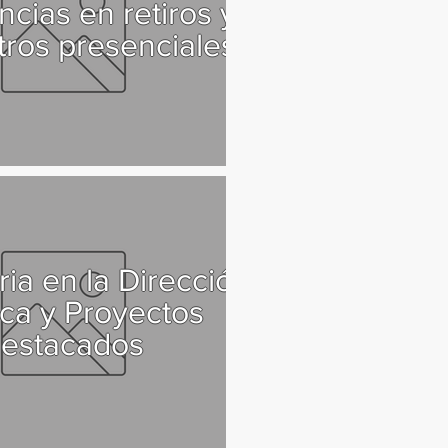
ncias en retiros y
ros presenciales
ria en la Dirección
tica y Proyectos
estacados