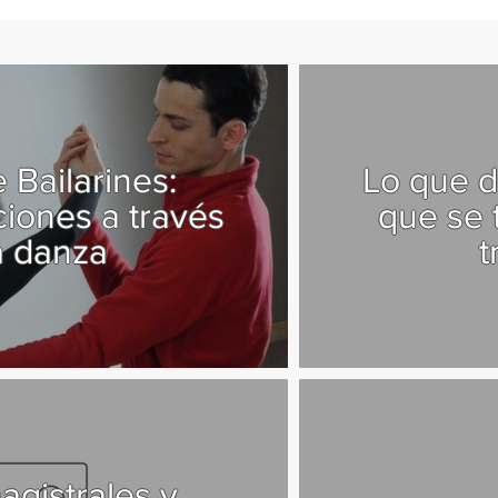
 Bailarines:
Lo que d
iones a través
que se 
a danza
t
agistrales y