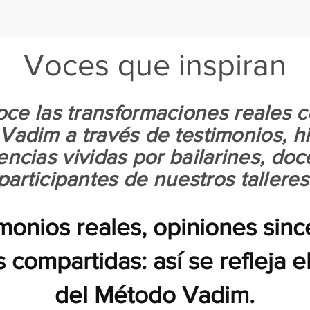
FORMACIÓN DOCENTE
LIBROS
BLOG
Voces que inspiran
ce las transformaciones reales c
adim a través de testimonios, hi
encias vividas por bailarines, doc
participantes de nuestros talleres
monios reales, opiniones sinc
s compartidas: así se refleja e
del Método Vadim.