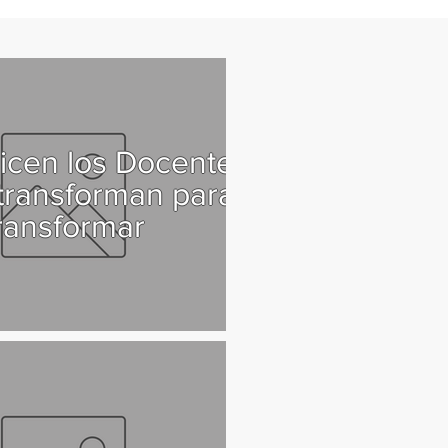
icen los Docentes
transforman para
ransformar