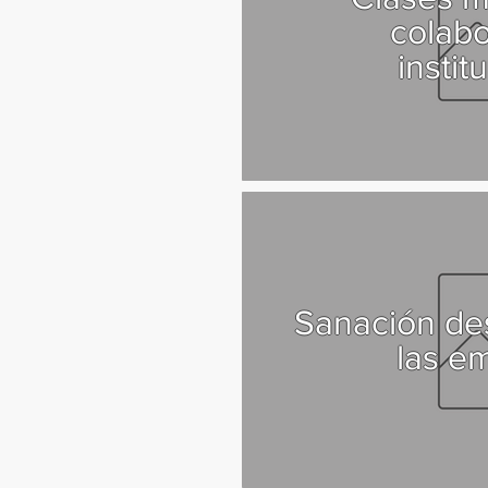
colab
instit
Sanación de
las e