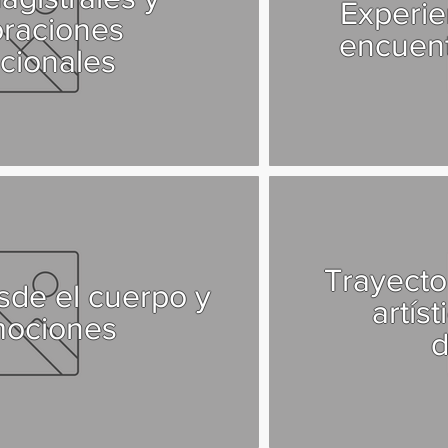
Experie
oraciones
encuent
ucionales
Trayecto
sde el cuerpo y
artís
mociones
d