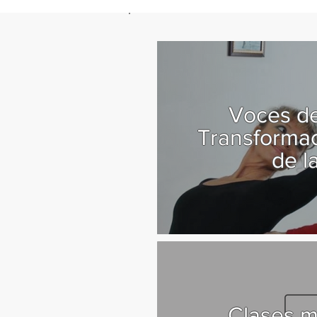
Voces de
Transformac
de l
Clases m