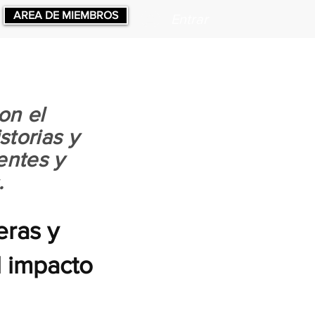
AREA DE MIEMBROS
Entrar
on el
storias y
entes y
.
eras y
l impacto