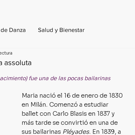
FORMACIÓN DOCENTE
LIBROS
BLOG
e de Danza
Salud y Bienestar
lectura
toria del ballet y de la danza
a assoluta
turas recomendadas
acimiento) fue una de las pocas bailarinas 
Maria nació el 16 de enero de 1830 
para adultos y principiantes
KinesisLab
en Milán. Comenzó a estudiar 
ballet con Carlo Blasis en 1837 y 
más tarde se convirtió en una de 
sus bailarinas 
Pléyades
. En 1839, a 