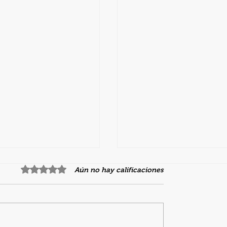
Obtuvo 0 de 5 estrellas.
Aún no hay calificaciones