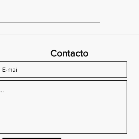
sky: Entre el Genio y
El Cascanueces: la histor
 Humana
música del ballet clásic
popular en todos los ti
Contacto