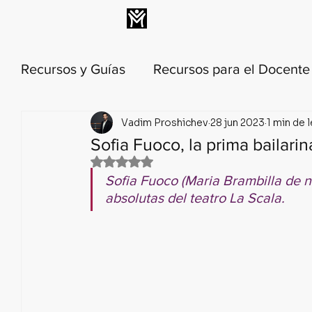
INICIO
MEMBRESÍA
Recursos y Guías
Recursos para el Docent
Vadim Proshichev
28 jun 2023
1 min de 
Técnica y metodología de la danza
His
Sofia Fuoco, la prima bailarin
Obtuvo NaN de 5 estrellas.
Anatomía y biomecánica de danza
Lec
Sofia Fuoco (Maria Brambilla de n
absolutas del teatro La Scala.
Calendario Histórico del Ballet
Ballet 
🟣 PILAR 1: Relajación Profunda y C