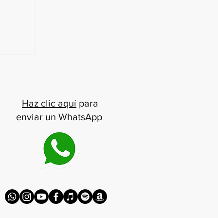
ia y la
o más
empos
Haz clic aquí
para
enviar un WhatsApp