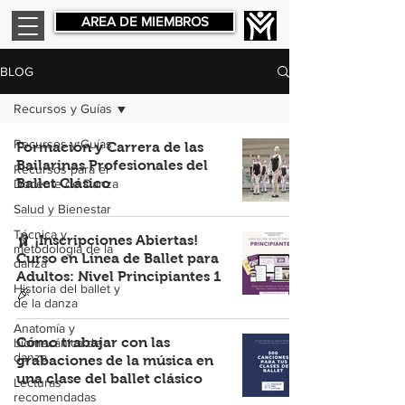
AREA DE MIEMBROS
BLOG
Recursos y Guías
Recursos y Guías
Formación y Carrera de las
Bailarinas Profesionales del
Recursos para el
Ballet Clásico
Docente de Danza
Salud y Bienestar
Técnica y
🩰 ¡Inscripciones Abiertas!
metodología de la
Curso en Línea de Ballet para
danza
Adultos: Nivel Principiantes 1
Historia del ballet y
🎉
de la danza
Anatomía y
Cómo trabajar con las
biomecánica de
danza
grabaciones de la música en
una clase del ballet clásico
Lecturas
recomendadas