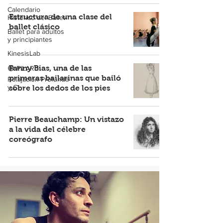
Calendario
Estructura de una clase del
Histórico del Ballet
ballet clásico
Ballet para adultos
y principiantes
KinesisLab
Fanny Bias, una de las
🟣 PILAR 1:
primeras bailarinas que bailó
Relajación Profunda
y C
sobre los dedos de los pies
Pierre Beauchamp: Un vistazo
a la vida del célebre
coreógrafo