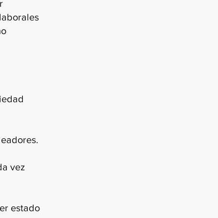
r
 laborales
mo
riedad
leadores.
da vez
ier estado