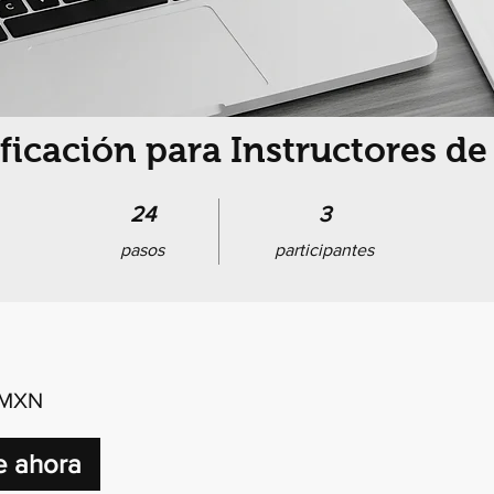
ficación para Instructores de
24 pasos
3 participantes
24
3
pasos
participantes
 MXN
e ahora