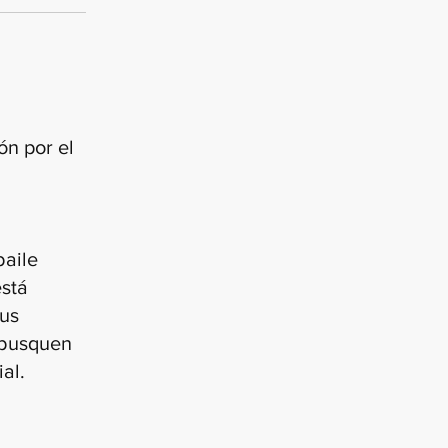
ón por el
baile
está
sus
 busquen
al.