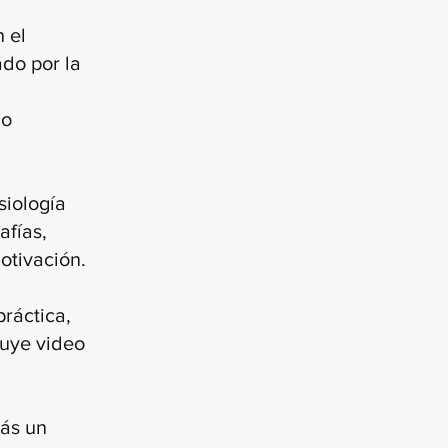
 el
do por la
io
siología
afías,
otivación.
práctica,
luye video
rás un