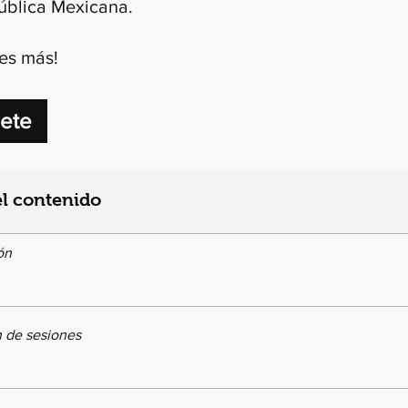
ública Mexicana.
es más!
bete
l contenido
ón
 de sesiones