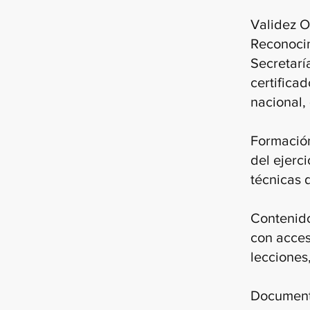
Validez O
Reconocim
Secretarí
certificad
nacional,
Formación
del ejerc
técnicas 
Contenido
con acces
lecciones
Documento