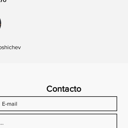
tro
oshichev
Contacto