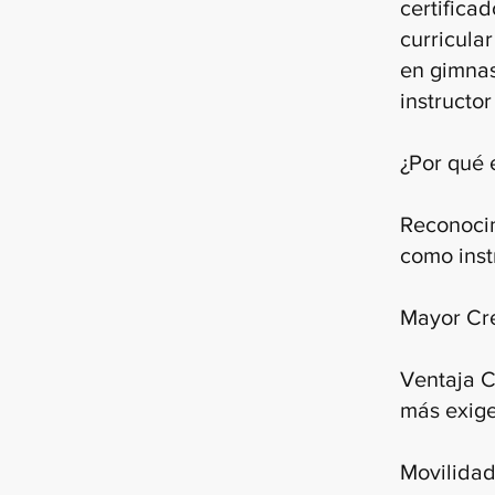
certifica
curricula
en gimnas
instructo
¿Por qué 
Reconocim
como inst
Mayor Cre
Ventaja C
más exige
Movilidad