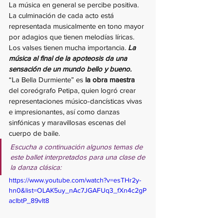
La música en general se percibe positiva. 
La culminación de cada acto está 
representada musicalmente en tono mayor 
por adagios que tienen melodías líricas. 
Los valses tienen mucha importancia. 
La 
música al final de la apoteosis da una 
sensación de un mundo bello y bueno.
“La Bella Durmiente” es 
la obra maestra
del coreógrafo Petipa, quien logró crear 
representaciones músico-dancísticas vivas 
e impresionantes, así como danzas 
sinfónicas y maravillosas escenas del 
cuerpo de baile.
Escucha a continuación algunos temas de 
este ballet interpretados para una clase de 
la danza clásica:
https://www.youtube.com/watch?v=esTHr2y-
hn0&list=OLAK5uy_nAc7JGAFUq3_fXn4c2gP
acIbtP_89vIt8