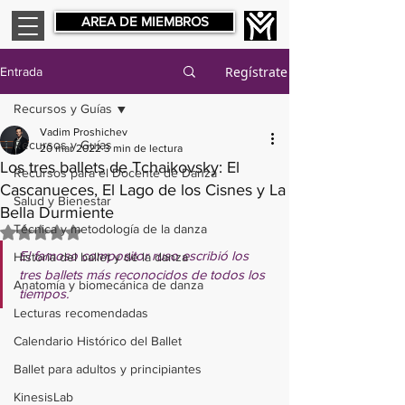
AREA DE MIEMBROS
Regístrate
Entrada
Recursos y Guías
Vadim Proshichev
Recursos y Guías
20 mar 2022
3 min de lectura
Los tres ballets de Tchaikovsky: El
Recursos para el Docente de Danza
Cascanueces, El Lago de los Cisnes y La
Salud y Bienestar
Bella Durmiente
Técnica y metodología de la danza
Obtuvo NaN de 5 estrellas.
El famoso compositor ruso escribió los 
Historia del ballet y de la danza
tres ballets más reconocidos de todos los 
Anatomía y biomecánica de danza
tiempos. 
Lecturas recomendadas
Calendario Histórico del Ballet
Ballet para adultos y principiantes
KinesisLab