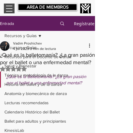
AREA DE MIEMBROS
Regístrate
Entrada
Recursos y Guías
Vadim Proshichev
Recursos y Guías
4 jul 2023
3 min de lectura
¿Qué es la balletomanía? ¿La gran pasión
Recursos para el Docente de Danza
por el ballet o una enfermedad mental?
Salud y Bienestar
Obtuvo NaN de 5 estrellas.
Técnica y metodología de la danza
¿Qué es la Balletomanía? ¿La gran pasión 
por el ballet o una enfermedad mental?
Historia del ballet y de la danza
Anatomía y biomecánica de danza
Lecturas recomendadas
Calendario Histórico del Ballet
Ballet para adultos y principiantes
KinesisLab