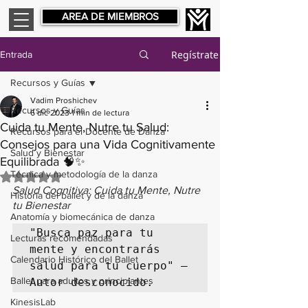
AREA DE MIEMBROS
Regístrate
Entrada
Recursos y Guías
Vadim Proshichev
Recursos y Guías
6 dic 2023
1 min de lectura
Cuida tu Mente, Nutre tu Salud:
Recursos para el Docente de Danza
Consejos para una Vida Cognitivamente
Salud y Bienestar
Equilibrada 🧠✨
Técnica y metodología de la danza
Obtuvo NaN de 5 estrellas.
Salud Cognitiva: Cuida tu Mente, Nutre 
Historia del ballet y de la danza
tu Bienestar
Anatomía y biomecánica de danza
"Busca paz para tu 
Lecturas recomendadas
mente y encontrarás 
Calendario Histórico del Ballet
salud para tu cuerpo" – 
Ballet para adultos y principiantes
Autor desconocido.
KinesisLab