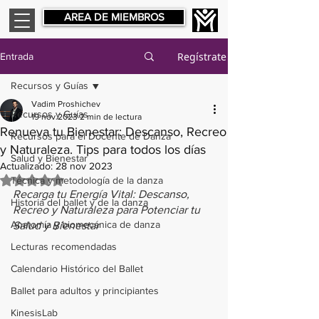
AREA DE MIEMBROS
Regístrate
Entrada
Recursos y Guías
Vadim Proshichev
Recursos y Guías
19 nov 2023
2 min de lectura
Renueva tu Bienestar: Descanso, Recreo
Recursos para el Docente de Danza
y Naturaleza. Tips para todos los días
Salud y Bienestar
Actualizado:
28 nov 2023
Obtuvo NaN de 5 estrellas.
Técnica y metodología de la danza
Recarga tu Energía Vital: Descanso, 
Historia del ballet y de la danza
Recreo y Naturaleza para Potenciar tu 
Anatomía y biomecánica de danza
Salud y Bienestar
Lecturas recomendadas
Calendario Histórico del Ballet
Ballet para adultos y principiantes
KinesisLab