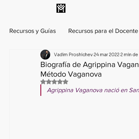
INICIO
MEMBRESÍA
Recursos y Guías
Recursos para el Docent
Vadim Proshichev
24 mar 2022
2 min de
Técnica y metodología de la danza
His
Biografía de Agrippina Vagano
Método Vaganova
Anatomía y biomecánica de danza
Lec
Obtuvo NaN de 5 estrellas.
Agrippina Vaganova nació en San 
Calendario Histórico del Ballet
Ballet 
🟣 PILAR 1: Relajación Profunda y C