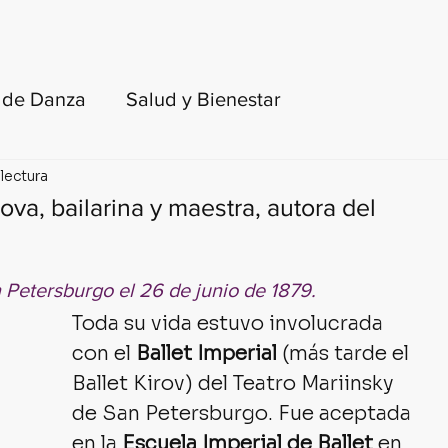
FORMACIÓN DOCENTE
LIBROS
BLOG
e de Danza
Salud y Bienestar
 lectura
toria del ballet y de la danza
va, bailarina y maestra, autora del
turas recomendadas
Petersburgo el 26 de junio de 1879.
Toda su vida estuvo involucrada 
para adultos y principiantes
KinesisLab
con el 
Ballet Imperial
 (más tarde el 
Ballet Kirov) del Teatro Mariinsky 
de San Petersburgo. Fue aceptada 
en la 
Escuela Imperial de Ballet
 en 