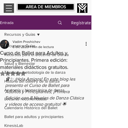
AREA DE MIEMBROS
Regístrate
Entrada
Recursos y Guías
Vadim Proshichev
Recursos y Guías
8 dic 2023
1 min de lectura
Curso de Ballet para Adultos y
Recursos para el Docente de Danza
Principiantes. Primera edición:
Salud y Bienestar
materiales didácticos gratuitos.
Técnica y metodología de la danza
Obtuvo NaN de 5 estrellas.
🩰✨ ¡Hola Amigos! En este blog les 
Historia del ballet y de la danza
presento el Curso de Ballet para 
Anatomía y biomecánica de danza
Adultos y Principiantes, ¡Primera 
Edición con 8 Niveles de Danza Clásica 
Lecturas recomendadas
y videos de acceso gratuito! 🌟
Calendario Histórico del Ballet
Ballet para adultos y principiantes
KinesisLab