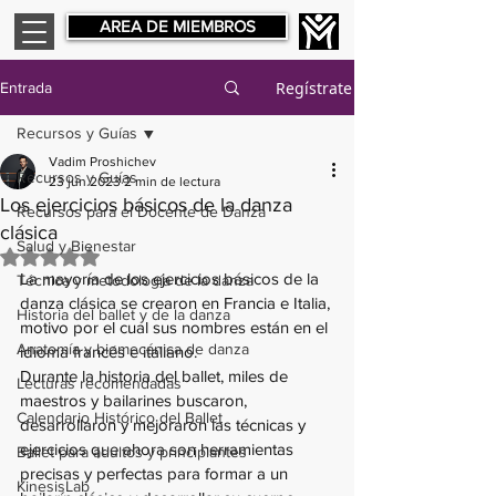
AREA DE MIEMBROS
Regístrate
Entrada
Recursos y Guías
Vadim Proshichev
Recursos y Guías
23 jun 2023
2 min de lectura
Los ejercicios básicos de la danza
Recursos para el Docente de Danza
clásica
Salud y Bienestar
Obtuvo NaN de 5 estrellas.
La mayoría de los ejercicios básicos de la 
Técnica y metodología de la danza
danza clásica se crearon en Francia e Italia, 
Historia del ballet y de la danza
motivo por el cual sus nombres están en el 
Anatomía y biomecánica de danza
idioma francés e italiano. 
Durante la historia del ballet, miles de 
Lecturas recomendadas
maestros y bailarines buscaron, 
Calendario Histórico del Ballet
desarrollaron y mejoraron las técnicas y 
ejercicios que ahora son herramientas 
Ballet para adultos y principiantes
precisas y perfectas para formar a un 
KinesisLab