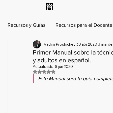
INICIO
MEMBRESÍA
Recursos y Guías
Recursos para el Docent
Vadim Proshichev
30 abr 2020
3 min de
Técnica y metodología de la danza
His
Primer Manual sobre la técni
y adultos en español.
Anatomía y biomecánica de danza
Lec
Actualizado:
8 jun 2020
Obtuvo NaN de 5 estrellas.
Este Manual será tu guía completa
Calendario Histórico del Ballet
Ballet 
🟣 PILAR 1: Relajación Profunda y C