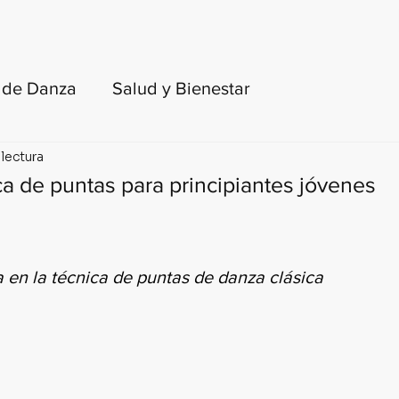
FORMACIÓN DOCENTE
LIBROS
BLOG
e de Danza
Salud y Bienestar
 lectura
toria del ballet y de la danza
ca de puntas para principiantes jóvenes
turas recomendadas
 en la técnica de puntas de danza clásica
para adultos y principiantes
KinesisLab